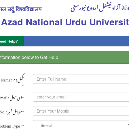
لانا آزاد نیشنل اردو یونیورسٹی
 उर्दू विश्वविद्यालय
Azad National Urdu Universi
eed Help?
 Information below to Get Help
Full Name : مکمل نام
*
Email : ای میل
*
Mobile No. : موبائل نمبر
*
roblem Type :
*